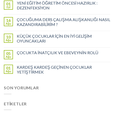
YENİ EĞİTİM ÖĞRETİM ÖNCESİ HAZIRLIK :
01
Eyl
DEZENFEKSİYON
ÇOCUĞUMA DERS ÇALIŞMA ALIŞKANLIĞI NASIL
16
Ağu
KAZANDIRABİLİRİM ?
KÜÇÜK ÇOCUKLAR İÇİN EN İYİ GELİŞİM
10
Ağu
OYUNCAKLARI
ÇOCUKTA İNATÇILIK VE EBEVEYNİN ROLÜ
05
Ağu
KARDEŞ KARDEŞ GEÇİNEN ÇOCUKLAR
01
Ağu
YETİŞTİRMEK
SON YORUMLAR
ETIKETLER