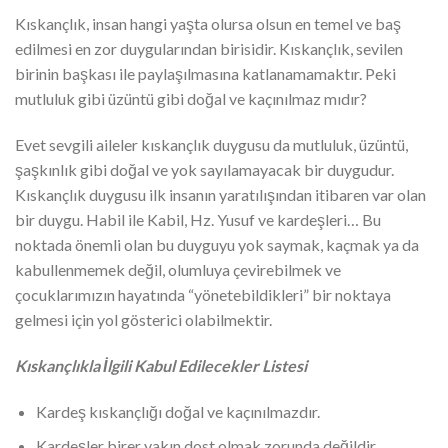
Kıskançlık, insan hangi yaşta olursa olsun en temel ve baş
edilmesi en zor duygularından birisidir. Kıskançlık, sevilen
birinin başkası ile paylaşılmasına katlanamamaktır. Peki
mutluluk gibi üzüntü gibi doğal ve kaçınılmaz mıdır?
Evet sevgili aileler kıskançlık duygusu da mutluluk, üzüntü,
şaşkınlık gibi doğal ve yok sayılamayacak bir duygudur.
Kıskançlık duygusu ilk insanın yaratılışından itibaren var olan
bir duygu. Habil ile Kabil, Hz. Yusuf ve kardeşleri… Bu
noktada önemli olan bu duyguyu yok saymak, kaçmak ya da
kabullenmemek değil, olumluya çevirebilmek ve
çocuklarımızın hayatında “yönetebildikleri” bir noktaya
gelmesi için yol gösterici olabilmektir.
Kıskançlıkla İlgili Kabul Edilecekler Listesi
Kardeş kıskançlığı doğal ve kaçınılmazdır.
Kardeşler birer yakın dost olmak zorunda değildir.