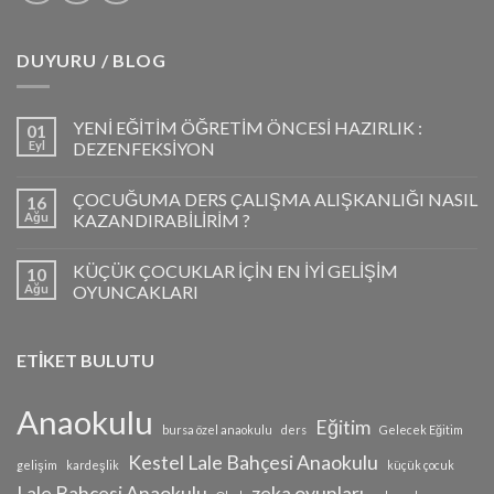
DUYURU / BLOG
YENİ EĞİTİM ÖĞRETİM ÖNCESİ HAZIRLIK :
01
Eyl
DEZENFEKSİYON
ÇOCUĞUMA DERS ÇALIŞMA ALIŞKANLIĞI NASIL
16
Ağu
KAZANDIRABİLİRİM ?
KÜÇÜK ÇOCUKLAR İÇİN EN İYİ GELİŞİM
10
Ağu
OYUNCAKLARI
ETİKET BULUTU
Anaokulu
Eğitim
bursa özel anaokulu
ders
Gelecek Eğitim
Kestel Lale Bahçesi Anaokulu
gelişim
kardeşlik
küçük çocuk
Lale Bahçesi Anaokulu
zeka oyunları