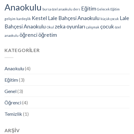
Anaokulu
Eğitim
bursa özel anaokulu
ders
Gelecek Eğitim
Kestel Lale Bahçesi Anaokulu
Lale
gelişim
kardeşlik
küçük çocuk
Bahçesi Anaokulu
zeka oyunları
çocuk
Okul
çalışmak
özel
öğrenci
öğretim
anaokulu
KATEGORILER
Anaokulu
(4)
Eğitim
(3)
Genel
(3)
Öğrenci
(4)
Temizlik
(1)
ARŞIV