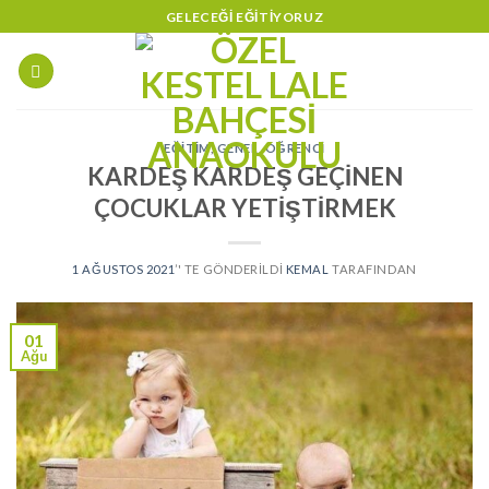
Skip
GELECEĞI EĞITIYORUZ
to
content
EĞITIM
,
GENEL
,
ÖĞRENCI
KARDEŞ KARDEŞ GEÇİNEN
ÇOCUKLAR YETİŞTİRMEK
1 AĞUSTOS 2021
’' TE GÖNDERILDI
KEMAL
TARAFINDAN
01
Ağu