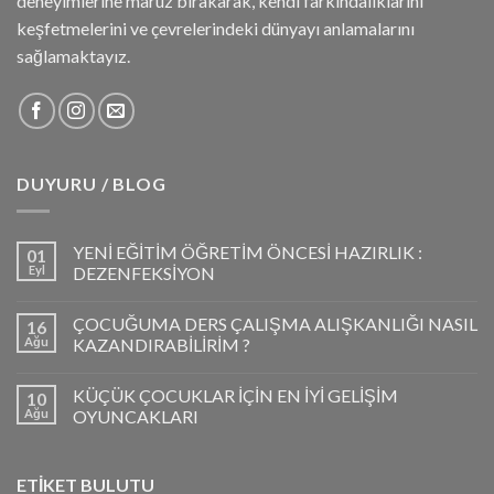
deneyimlerine maruz bırakarak, kendi farkındalıklarını
keşfetmelerini ve çevrelerindeki dünyayı anlamalarını
sağlamaktayız.
DUYURU / BLOG
YENİ EĞİTİM ÖĞRETİM ÖNCESİ HAZIRLIK :
01
Eyl
DEZENFEKSİYON
ÇOCUĞUMA DERS ÇALIŞMA ALIŞKANLIĞI NASIL
16
Ağu
KAZANDIRABİLİRİM ?
KÜÇÜK ÇOCUKLAR İÇİN EN İYİ GELİŞİM
10
Ağu
OYUNCAKLARI
ETİKET BULUTU